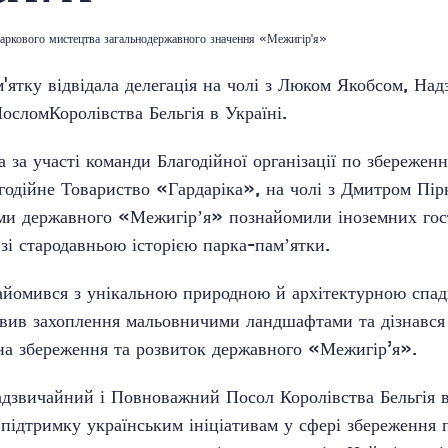
аркового мистецтва загальнодержавного значення «Межигір'я»
'ятку відвідала делегація на чолі з Люком Якобсом, Над
сломКоролівства Бельгія в Україні.
 за участі команди Благодійної організації по збережен
одійне Товариство «Гардаріка», на чолі з Дмитром Пірк
ами державного «Межигірʼя» познайомили іноземних гост
 зі стародавньою історією парка-памʼятки.
йомився з унікальною природною й архітектурною спа
овив захоплення мальовничими ландшафтами та дізнався 
 на збереження та розвиток державного «Межигір’я».
адзвичайний і Повноважний Посол Королівства Бельгія в
підтримку українським ініціативам у сфері збереження 