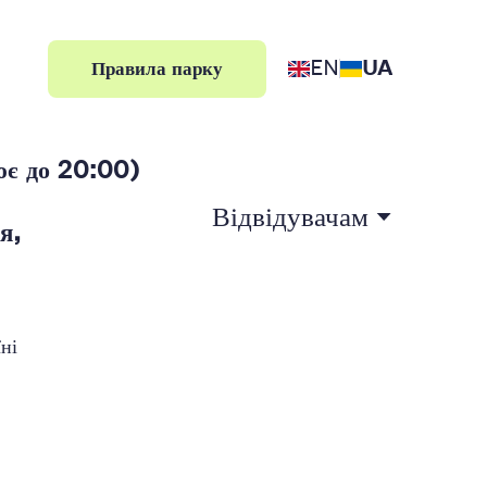
EN
UA
Правила парку
є до 20:00)
Відвідувачам
я,