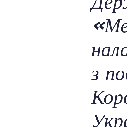
Дер
«Ме
нал
з п
Коро
Укр