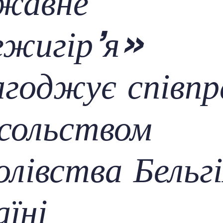
жавне
жигір’я»
агоджує співп
осольством
лівства Бельгі
аїні