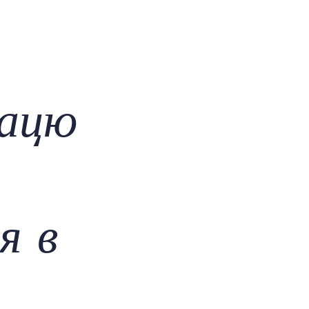
рацю
я в