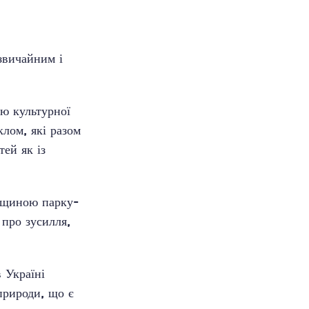
звичайним і
ню культурної
лом, які разом
ей як із
дщиною парку-
про зусилля,
 Україні
природи, що є