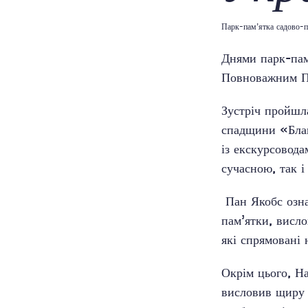
Парк-пам’ятка садово-п
Днями парк-пам
Повноважним По
Зустріч пройшла
спадщини «Благ
із екскурсовод
сучасною, так і
Пан Якобс озна
пам’ятки, висл
які спрямовані
Окрім цього, Н
висловив щиру 