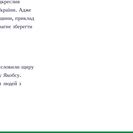
дкреслив
України. Адже
дщини, приклад
рагне зберегти
висловили щиру
у Якобсу.
и людей з