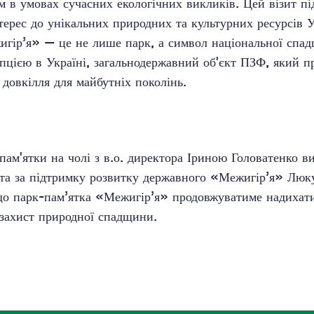
м в умовах сучасних екологічних викликів. Цей візит пі
терес до унікальних природних та культурних ресурсів 
гір’я» — це не лише парк, а символ національної спа
пцією в Україні, загальнодержавний об'єкт ПЗФ, який п
 довкілля для майбутніх поколінь.
пам'ятки на чолі з в.о. директора Іриною Головатенко 
т та за підтримку розвитку державного «Межигір’я» Люк
що парк-пам’ятка «Межигір’я» продовжуватиме надихат
 захист природної спадщини.