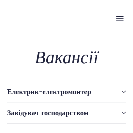
Вакансії
Електрик-електромонтер
"ПАРК-ПАМ’ЯТКА САДОВО-ПАРКОВОГО
МИСТЕЦТВА ЗАГАЛЬНОДЕРЖАВНОГО
Завідувач господарством
ЗНАЧЕННЯ МЕЖИГІР’Я" оголошує конкурс
Повна зайнятість
на відкриту вакансію електромонтажника.