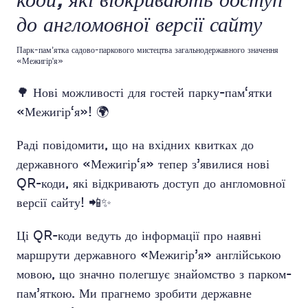
коди, які відкривають доступ
до англомовної версії сайту
Парк-пам’ятка садово-паркового мистецтва загальнодержавного значення
«Межигір'я»
🌳 Нові можливості для гостей парку-пам‘ятки
«Межигір‘я»! 🌍
Раді повідомити, що на вхідних квитках до
державного «Межигір‘я» тепер з’явилися нові
QR-коди, які відкривають доступ до англомовної
версії сайту! 📲✨
Ці QR-коди ведуть до інформації про наявні
маршрути державного «Межигір’я» англійською
мовою, що значно полегшує знайомство з парком-
пам’яткою. Ми прагнемо зробити державне