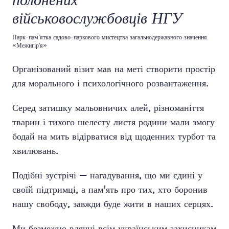
полонених
військовослужбовців НГУ
Парк-пам’ятка садово-паркового мистецтва загальнодержавного значення
«Межигір'я»
Організований візит мав на меті створити простір
для морального і психологічного розвантаження.
Серед затишку мальовничих алей, різноманіття
тварин і тихого шелесту листя родини мали змогу
бодай на мить відірватися від щоденних турбот та
хвилювань.
Подібні зустрічі — нагадування, що ми єдині у
своїй підтримці, а пам’ять про тих, хто боронив
нашу свободу, завжди буде жити в наших серцях.
Ми безмежно вдячні всім українським захисникам