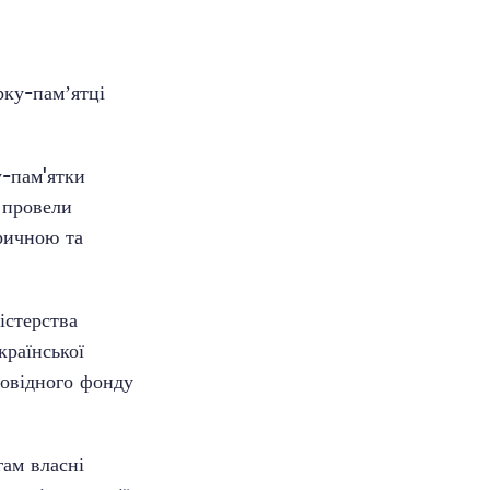
рку-памʼятці
у-пам'ятки
а провели
оричною та
істерства
країнської
повідного фонду
гам власні