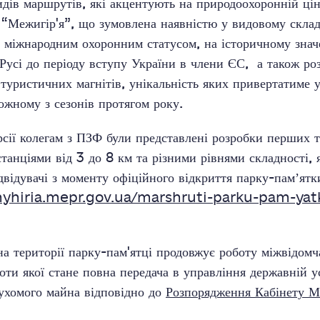
дів маршрутів, які акцентують на природоохоронній цін
 “Межигір'я”, що зумовлена наявністю у видовому склад
 міжнародним охоронним статусом, на історичному значе
 Русі до періоду вступу України в члени ЄС, а також р
 туристичних магнітів, унікальність яких привертатиме у
кожному з сезонів протягом року.
рсії колегам з ПЗФ були представлені розробки перших 
танціями від 3 до 8 км та різними рівнями складності,
двідувачі з моменту офіційного відкриття парку-памʼятк
yhiria.mepr.gov.ua/marshruti-parku-pam-yat
а території парку-пам'ятці продовжує роботу міжвідомча
оти якої стане повна передача в управління державній у
ухомого майна відповідно до
Розпорядження Кабінету Мі