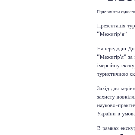
Парк-пам’ятка садово-п
Презентація ту
“Межигірʼя”
Напередодні Дн
“Межигір'я” за 
імерсійну екск
туристичною ск
Захід для керів
захисту довкілл
науково-практи
України в умов
В рамках екскур