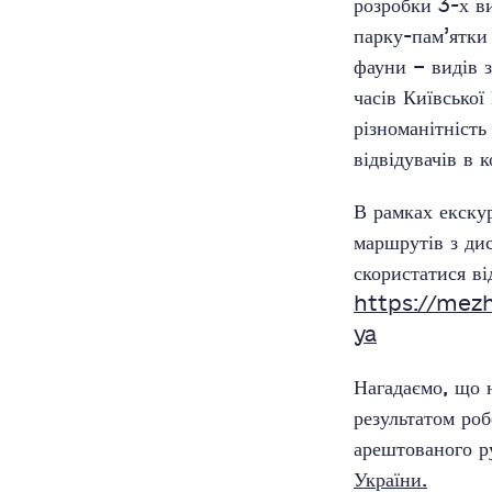
розробки 3-х ви
парку-пам’ятки
фауни – видів з
часів Київської
різноманітність
відвідувачів в 
В рамках екску
маршрутів з дис
скористатися ві
https://mezh
ya
Нагадаємо, що н
результатом роб
арештованого р
України.