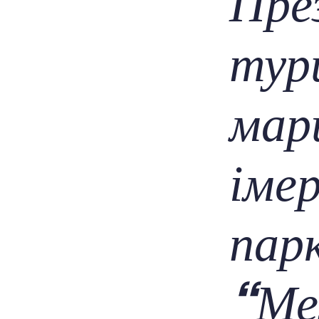
Пре
тур
мар
імер
пар
“Ме