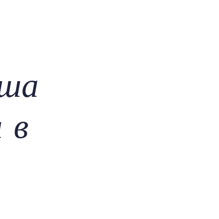
рша
 в