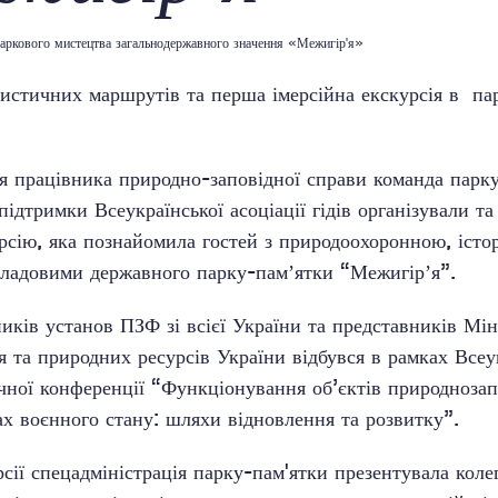
аркового мистецтва загальнодержавного значення «Межигір'я»
ристичних маршрутів та перша імерсійна екскурсія в па
я працівника природно-заповідної справи команда парк
підтримки Всеукраїнської асоціації гідів організували т
урсію, яка познайомила гостей з природоохоронною, іст
ладовими державного парку-памʼятки “Межигірʼя”.
ників установ ПЗФ зі всієї України та представників Мін
я та природних ресурсів України відбувся в рамках Всеу
чної конференції “Функціонування об’єктів природноза
ах воєнного стану: шляхи відновлення та розвитку”.
сії спецадміністрація парку-пам'ятки презентувала коле