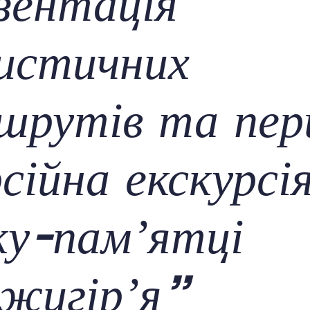
зентація
истичних
шрутів та пе
сійна екскурсія
ку-памʼятці
жигірʼя”