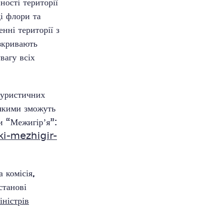
ності території
і флори та
нні території з
озкривають
вагу всіх
туристичних
 якими зможуть
и “Межигірʼя”:
ki-mezhigir-
 комісія,
станові
ністрів