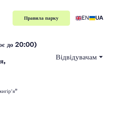
EN
UA
Правила парку
є до 20:00)
Відвідувачам
я,