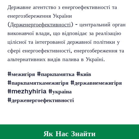
Державне агентство з енергоефективності та
енергозбереження України
(
Держенергоефективності
) - центральний орган
виконавчої влади, що відповідає за реалізацію
цілісної та інтегрованої державної політики у
сфері енергоефективності, енергозбереження та
альтернативних видів палива в Україні.
#межигіря #паркпамятка #київ
#паркпамяткамежигіря #державнемежигіря
#mezhyhiria #україна
#держенергоефективності
Як Нас Знайти