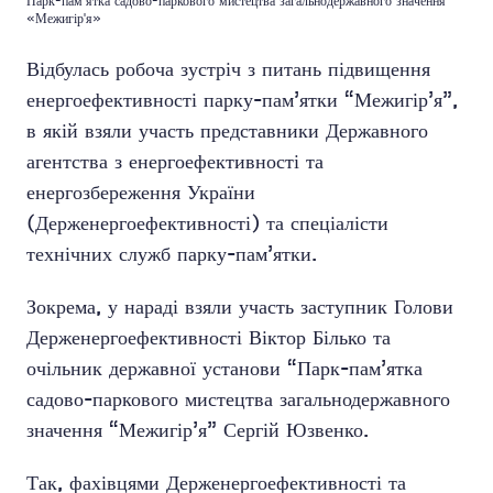
Парк-пам’ятка садово-паркового мистецтва загальнодержавного значення
«Межигір'я»
Відбулась робоча зустріч з питань підвищення
енергоефективності парку-пам’ятки “Межигір’я”,
в якій взяли участь представники Державного
агентства з енергоефективності та
енергозбереження України
(Держенергоефективності) та спеціалісти
технічних служб парку-пам’ятки.
Зокрема, у нараді взяли участь заступник Голови
Держенергоефективності Віктор Білько та
очільник державної установи “Парк-пам’ятка
садово-паркового мистецтва загальнодержавного
значення “Межигір’я” Сергій Юзвенко.
Так, фахівцями Держенергоефективності та