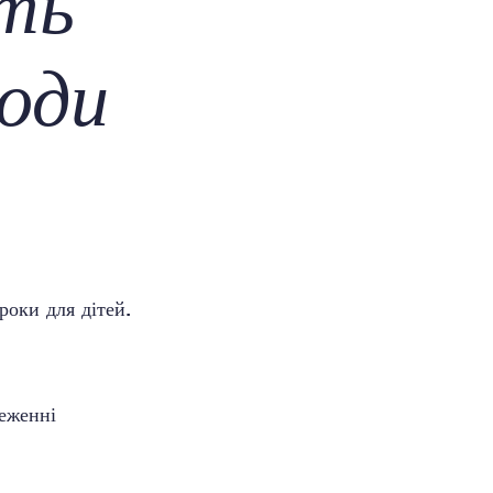
ть
оди
роки для дітей.
реженні