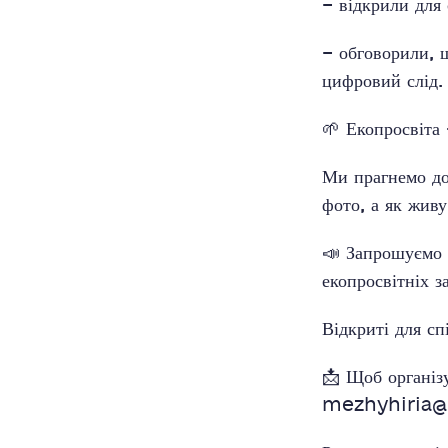
– відкрили для 
– обговорили, 
цифровий слід.
🌱 Екопросвіта 
Ми прагнемо до
фото, а як живу
📣 Запрошуємо 
екопросвітніх за
Відкриті для сп
📩 Щоб організ
mezhyhiria@