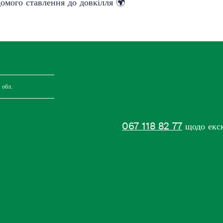
омого ставлення до довкілля 🌍
 обл.
067 118 82 77
щодо екску