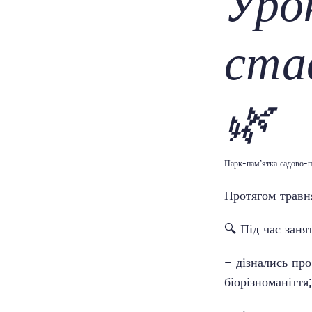
Уро
ста
🌿
Парк-пам’ятка садово-п
Протягом травня
🔍 Під час занят
– дізнались про
біорізноманіття;