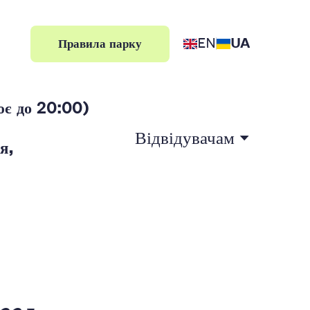
EN
UA
Правила парку
є до 20:00)
Відвідувачам
я,