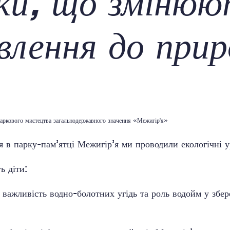
ки, що змінюю
влення до прир
аркового мистецтва загальнодержавного значення «Межигір'я»
 в парку-пам’ятці Межигір’я ми проводили екологічні у
ь діти:
 важливість водно-болотних угідь та роль водойм у збе