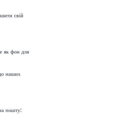
ншити свій
е як фон для
 до наших
на пошту: