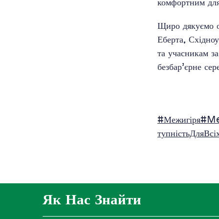
комфортним для
Щиро дякуємо о
Еберта, Східно
та учасникам за
безбар’єрне сер
#Межигіря
#Me
тупністьДляВсі
Як Нас Знайти