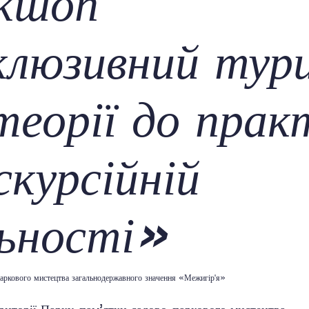
кшоп
клюзивний тур
 теорії до прак
скурсійній
льності»
аркового мистецтва загальнодержавного значення «Межигір'я»