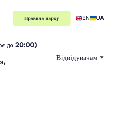
EN
UA
Правила парку
є до 20:00)
Відвідувачам
я,