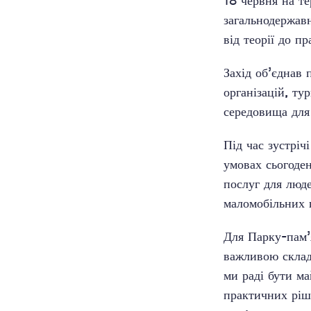
18 червня на т
загальнодержав
від теорії до п
Захід об’єднав 
організацій, ту
середовища для 
Під час зустрі
умовах сьогоде
послуг для люде
маломобільних 
Для Парку-пам’
важливою склад
ми раді бути м
практичних ріш