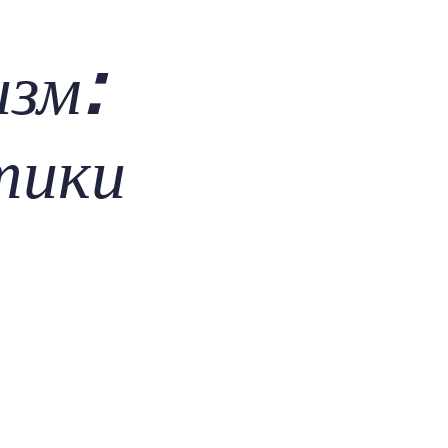
изм:
тики