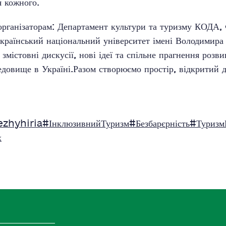
 кожного.
рганізаторам: Департамент культури та туризму КОДА,
український національний університет імені Володимира 
 змістовні дискусії, нові ідеї та спільне прагнення розв
едовище в Україні.Разом створюємо простір, відкритий д
zhyhiria
#ІнклюзивнийТуризм
#Безбарєрність
#Туризм
х