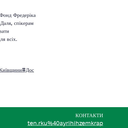
 Фонд Фредеріка
Даля, спікерам
ивати
ля всіх.
Київщини
#Дос
КОНТАКТИ
ten.rku%40ayrihihzemkrap