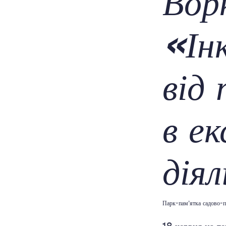
Вор
«Ін
від
в ек
дія
Парк-пам’ятка садово-п