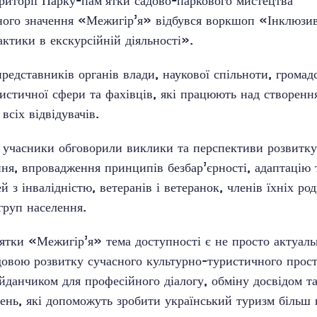
ериторії Парку-пам’ятки садово-паркового мистецтва
ного значення «Межигір’я» відбувся воркшоп «Інклюзи
рактики в екскурсійній діяльності».
представників органів влади, наукової спільноти, громад
ристичної сфери та фахівців, які працюють над створен
всіх відвідувачів.
чі учасники обговорили виклики та перспективи розвитку
ння, впровадження принципів безбар’єрності, адаптацію
й з інвалідністю, ветеранів і ветеранок, членів їхніх ро
груп населення.
ятки «Межигір’я» тема доступності є не просто актуаль
овою розвитку сучасного культурно-туристичного прост
айданчиком для професійного діалогу, обміну досвідом т
ень, які допоможуть зробити український туризм більш 