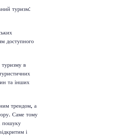
вний туризм:
ських
ням доступного
 туризму в
 туристичних
дин та інших
ним трендом, а
ору. Саме тому
а пошуку
відкритим і