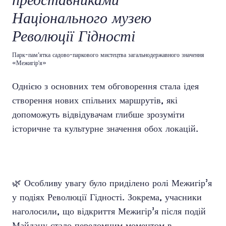
представниками
Національного музею
Революції Гідності
Парк-пам’ятка садово-паркового мистецтва загальнодержавного значення
«Межигір'я»
Однією з основних тем обговорення стала ідея
створення нових спільних маршрутів, які
допоможуть відвідувачам глибше зрозуміти
історичне та культурне значення обох локацій.
🌿 Особливу увагу було приділено ролі Межигір’я
у подіях Революції Гідності. Зокрема, учасники
наголосили, що відкриття Межигір’я після подій
Майдану стало переломним моментом в